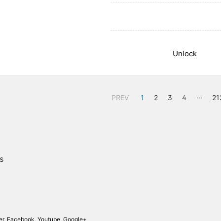
PREV
1
2
3
4
···
21
s
er
,
Facebook
,
Youtube
,
Google+