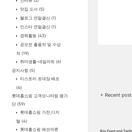
인터뷰
(2)
맛집 도서
(5)
블로그 연말결산
(1)
인스타 연말결산
(1)
경력활동
(43)
공모전 출품작 및 수상
작
(19)
취미생활-네일아트
(6)
공지사항
(5)
티스토리 초대장 배포
(4)
+ Recent post
롯데홈쇼핑 고객모니터링 평가
단
(59)
롯데홈쇼핑 가전,디지
털
(4)
롯데홈쇼핑 패션의류
Rss Feed
and
Twitt